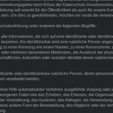
d Verordnungsgeber beim Erlass der Datenschutz-Grundverord
ärung soll sowohl für die Öffentlichkeit als auch für unsere K
h sein. Um dies zu gewährleisten, möchten wir vorab die verwend
chutzerklärung unter anderem die folgenden Begriffe:
e Informationen, die sich auf eine identifizierte oder identifiz
beziehen. Als identifizierbar wird eine natürliche Person angese
g zu einer Kennung wie einem Namen, zu einer Kennnummer, zu
 oder mehreren besonderen Merkmalen, die Ausdruck der physi
haftlichen, kulturellen oder sozialen Identität dieser natürlichen
tifizierte oder identifizierbare natürliche Person, deren perso
hen verarbeitet werden.
r ohne Hilfe automatisierter Verfahren ausgeführte Vorgang oder
ogenen Daten wie das Erheben, das Erfassen, die Organisati
er Veränderung, das Auslesen, das Abfragen, die Verwendung,
 eine andere Form der Bereitstellung, den Abgleich oder die Ve
ung.