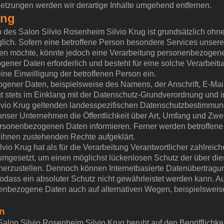
tzungen werden wir derartige Inhalte umgehend entfernen.
ung
n des Salon Silvio Rosenheim Silvio Krug ist grundsätzlich oh
ich. Sofern eine betroffene Person besondere Services unser
en möchte, könnte jedoch eine Verarbeitung personenbezogener
ener Daten erforderlich und besteht für eine solche Verarbeitu
ine Einwilligung der betroffenen Person ein.
gener Daten, beispielsweise des Namens, der Anschrift, E-Ma
lgt stets im Einklang mit der Datenschutz-Grundverordnung und 
lvio Krug geltenden landesspezifischen Datenschutzbestimmung
nser Unternehmen die Öffentlichkeit über Art, Umfang und Zwe
ersonenbezogenen Daten informieren. Ferner werden betroffene 
 ihnen zustehenden Rechte aufgeklärt.
vio Krug hat als für die Verarbeitung Verantwortlicher zahlreic
gesetzt, um einen möglichst lückenlosen Schutz der über diese
rzustellen. Dennoch können Internetbasierte Datenübertragu
odass ein absoluter Schutz nicht gewährleistet werden kann. A
nenbezogene Daten auch auf alternativen Wegen, beispielsweise
n
alon Silvio Rosenheim Silvio Krug beruht auf den Begrifflichke