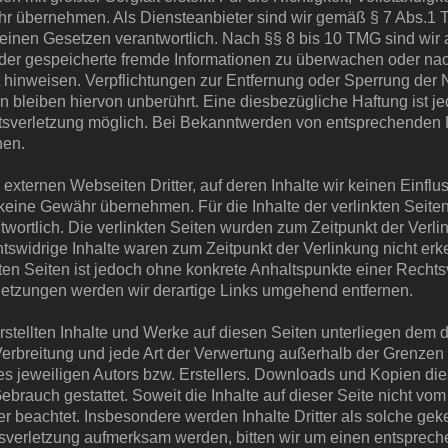
r übernehmen. Als Diensteanbieter sind wir gemäß § 7 Abs.1 T
einen Gesetzen verantwortlich. Nach §§ 8 bis 10 TMG sind wir 
te oder gespeicherte fremde Informationen zu überwachen oder n
it hinweisen. Verpflichtungen zur Entfernung oder Sperrung der
bleiben hiervon unberührt. Eine diesbezügliche Haftung ist je
tsverletzung möglich. Bei Bekanntwerden von entsprechenden
nen.
 externen Webseiten Dritter, auf deren Inhalte wir keinen Einfl
keine Gewähr übernehmen. Für die Inhalte der verlinkten Seiten i
ntwortlich. Die verlinkten Seiten wurden zum Zeitpunkt der Verl
tswidrige Inhalte waren zum Zeitpunkt der Verlinkung nicht er
nkten Seiten ist jedoch ohne konkrete Anhaltspunkte einer Rechts
etzungen werden wir derartige Links umgehend entfernen.
erstellten Inhalte und Werke auf diesen Seiten unterliegen dem
 Verbreitung und jede Art der Verwertung außerhalb der Grenze
es jeweiligen Autors bzw. Erstellers. Downloads und Kopien dies
ebrauch gestattet. Soweit die Inhalte auf dieser Seite nicht vom 
er beachtet. Insbesondere werden Inhalte Dritter als solche gek
tsverletzung aufmerksam werden, bitten wir um einen entsprec